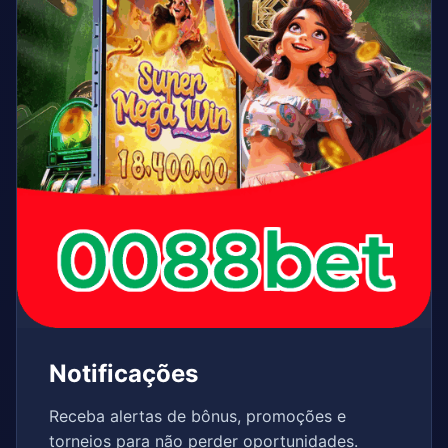
Notificações
Receba alertas de bônus, promoções e
torneios para não perder oportunidades.