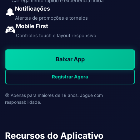
Carregamento rápido e experiência fluida
Notificações
🔔
Alertas de promoções e torneios
Mobile First
🎮
Controles touch e layout responsivo
Baixar App
Registrar Agora
🔞 Apenas para maiores de 18 anos. Jogue com
responsabilidade.
Recursos do Aplicativo