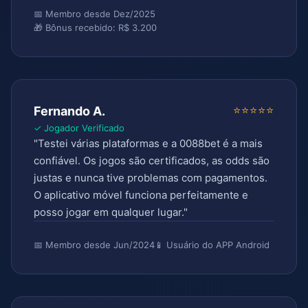
📅 Membro desde Dez/2025
🎁 Bônus recebido: R$ 3.200
⭐⭐⭐⭐⭐
Fernando A.
✓ Jogador Verificado
"Testei várias plataformas e a 0088bet é a mais
confiável. Os jogos são certificados, as odds são
justas e nunca tive problemas com pagamentos.
O aplicativo móvel funciona perfeitamente e
posso jogar em qualquer lugar."
📅 Membro desde Jun/2024
📱 Usuário do APP Android