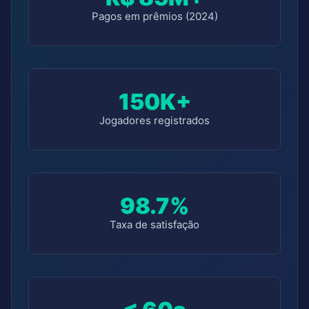
Pagos em prêmios (2024)
150K+
Jogadores registrados
98.7%
Taxa de satisfação