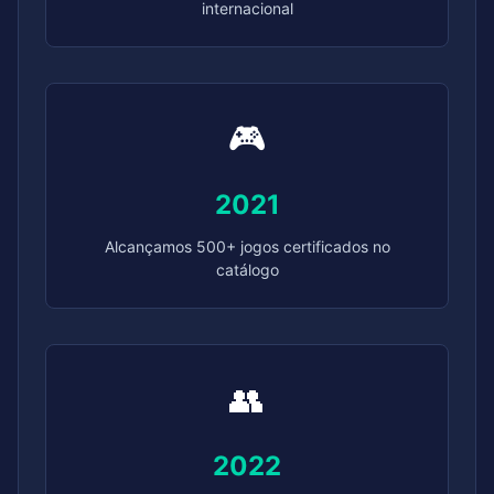
internacional
🎮
2021
Alcançamos 500+ jogos certificados no
catálogo
👥
2022