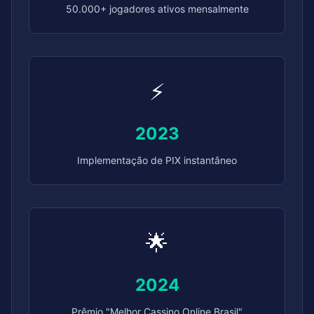
50.000+ jogadores ativos mensalmente
⚡
2023
Implementação de PIX instantâneo
🌟
2024
Prêmio "Melhor Cassino Online Brasil"