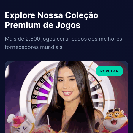
Explore Nossa Coleção
Premium de Jogos
Mais de 2.500 jogos certificados dos melhores
fornecedores mundiais
POPULAR