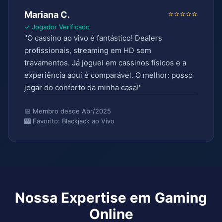
⭐⭐⭐⭐⭐
Mariana C.
✓ Jogador Verificado
"O cassino ao vivo é fantástico! Dealers
profissionais, streaming em HD sem
travamentos. Já joguei em cassinos físicos e a
experiência aqui é comparável. O melhor: posso
jogar do conforto da minha casa!"
📅 Membro desde Abr/2025
🎰 Favorito: Blackjack ao Vivo
Nossa Expertise em Gaming
Online