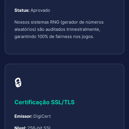
Status:
Aprovado
Nossos sistemas RNG (gerador de números
aleatórios) são auditados trimestralmente,
garantindo 100% de fairness nos jogos.
🔒
Certificação SSL/TLS
Emissor:
DigiCert
Nível:
256-bit SSL