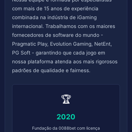
com mais de 15 anos de experiência
combinada na indústria de iGaming
internacional. Trabalhamos com os maiores
fornecedores de software do mundo -
Pragmatic Play, Evolution Gaming, NetEnt,
PG Soft - garantindo que cada jogo em
nossa plataforma atenda aos mais rigorosos
padrões de qualidade e fairness.
🏆
2020
Fundação da 0088bet com licença