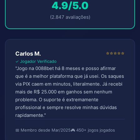
4.9/5.0
(2.847 avaliações)
⭐⭐⭐⭐⭐
Carlos M.
✓ Jogador Verificado
"Jogo na 0088bet há 8 meses e posso afirmar
que é a melhor plataforma que já usei. Os saques
via PIX caem em minutos, literalmente. Já recebi
mais de R$ 25.000 em ganhos sem nenhum
problema. O suporte é extremamente
profissional e sempre resolve minhas dúvidas
rapidamente."
📅 Membro desde Mar/2025
🎮 450+ jogos jogados